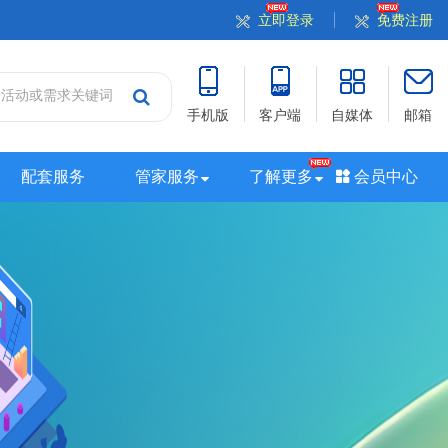
立即登录
免费注册
手机版
客户端
自媒体
邮箱
配套服务
管家服务
了解更多
会员中心
站
山西站
河南站
河北站
黑龙江站
湖北站
站
广西站
海南站
西藏站
新疆站
四川站