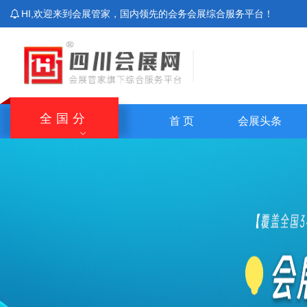
HI,欢迎来到会展管家，国内领先的会务会展综合服务平台！
全国分
首 页
会展头条
站
北京站
上海站
广东站
重庆站
主站
湖南站
云南站
宁夏站
青海站