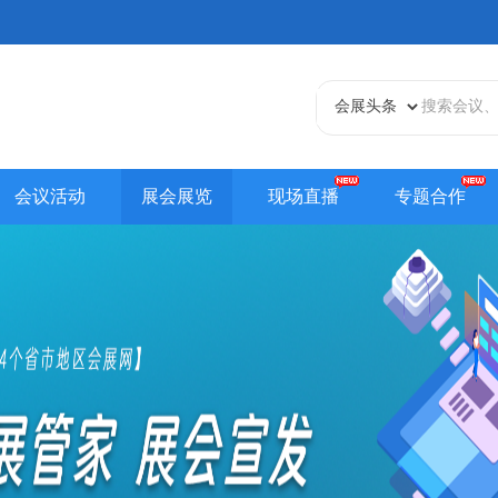
会议活动
展会展览
现场直播
专题合作
天津站
江苏站
浙江站
安徽站
福建站
山东
贵州站
辽宁站
吉林站
甘肃站
江西站
陕西
内蒙古站
香港站
澳门站
台湾站