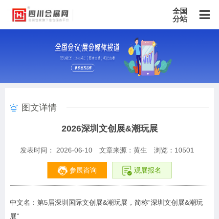
全国
分站
主站
北京站
上海站
广东站
重庆站
天津站
江苏站
浙江站
安徽站
福建站
山东站
山西站
河南站
河北站
黑龙江站
湖北站
湖南站
云南站
宁夏站
青海站
贵州站
辽宁站
吉林站
甘肃站
江西站
陕西站
广西站
海南站
西藏站
图文详情
新疆站
四川站
内蒙古站
香港站
澳门站
台湾站
2026深圳文创展&潮玩展
发表时间： 2026-06-10
文章来源：黄生
浏览：
10501
参展咨询
观展报名
中文名：第5届深圳国际文创展&潮玩展，简称“深圳文创展&潮玩
展”