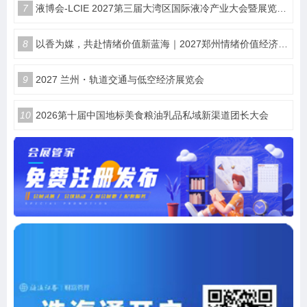
7
液博会-LCIE 2027第三届大湾区国际液冷产业大会暨展览会（深圳）
8
以香为媒，共赴情绪价值新蓝海｜2027郑州情绪价值经济博览会・香氛产业馆
9
2027 兰州・轨道交通与低空经济展览会
10
2026第十届中国地标美食粮油乳品私域新渠道团长大会