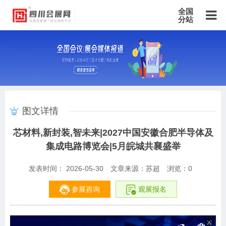
全国
分站
主站
北京站
上海站
广东站
重庆站
天津站
江苏站
浙江站
安徽站
福建站
山东站
山西站
河南站
河北站
黑龙江站
湖北站
湖南站
云南站
宁夏站
青海站
贵州站
辽宁站
吉林站
甘肃站
江西站
陕西站
广西站
海南站
西藏站
图文详情
新疆站
四川站
内蒙古站
香港站
澳门站
台湾站
芯材料,新封装,智未来|2027中国安徽合肥半导体及
集成电路博览会|5月皖城共襄盛举
发表时间： 2026-05-30
文章来源：苏超
浏览：
0
参展咨询
观展报名