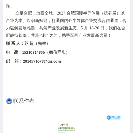
席。
立足合肥，放眼全球。
2027 合肥国际半导体展（皖芯展）以
产业为本、以创新赋能，打通国内外半导体产业交流合作通道，合
力破解发展难题，共筑产业发展新生态。5 月 18-20 日，我们在合
肥静待莅临，共赴 “芯” 之约，携手擘画产业发展新远景！
联
系
人：苏
超（先生）
电
话：
（微信同步）
15210314956
邮
箱：
2814591079@qq.com
联系作者