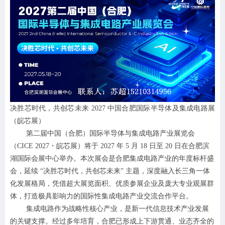
决胜芯时代，共创芯未来
2027
中国
合肥国际半导体
及集成电路
展
（皖芯展）
第二届中国（合肥）国际半导体与集成电路产业展览会
（
CICE 2027・皖芯展）将于 2027 年 5 月 18 日至 20 日在合肥滨
湖国际会展中心举办。本次展会是合肥集成电路产业的年度标杆盛
会，延续 “决胜芯时代，共创芯未来” 主题，深度融入长三角一体
化发展格局，凭借超大展览面积、优质参展企业及庞大专业观展群
体，打造极具影响力的国际性集成电路产业交流合作平台。
集成电路作为战略性核心产业，是新一代信息技术产业发展
的关键支撑。经过多年培育，合肥已形成上下游贯通、业态齐全的